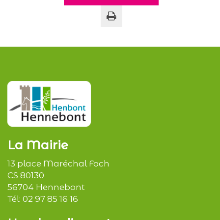
Imprimer la page
La Mairie
13 place Maréchal Foch
CS 80130
56704 Hennebont
Tél:
02 97 85 16 16