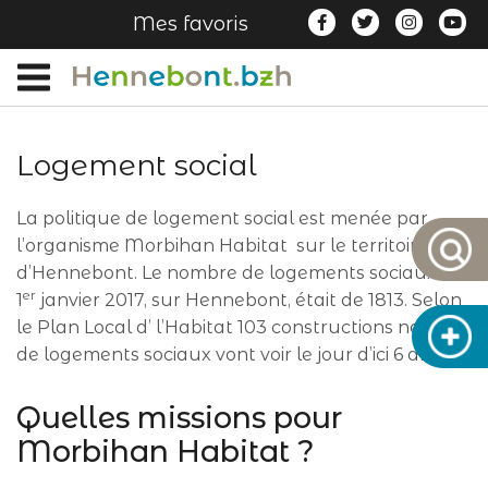
Gestion des traceurs
Lien vers le c
Lien vers 
Lien v
Li
Mes favoris
Logement social
La politique de logement social est menée par
l’organisme Morbihan Habitat sur le territoire
d’Hennebont. Le nombre de logements sociaux au
er
1
janvier 2017, sur Hennebont, était de 1813. Selon
le Plan Local d’ l’Habitat 103 constructions neuves
de logements sociaux vont voir le jour d’ici 6 ans.
Quelles missions pour
Morbihan Habitat ?